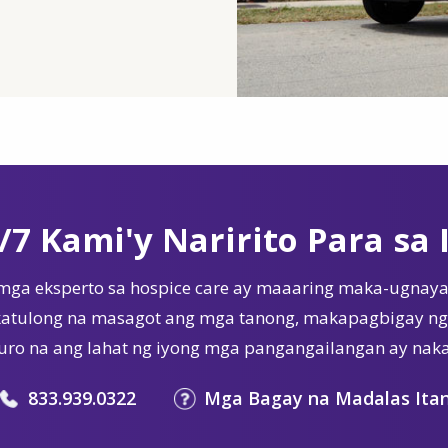
/7 Kami'y Naririto Para sa 
mga eksperto sa hospice care ay maaaring maka-ugnaya
tulong na masagot ang mga tanong, makapagbigay ng 
ro na ang lahat ng iyong mga pangangailangan ay nak
833.939.0322
Mga Bagay na Madalas Ita