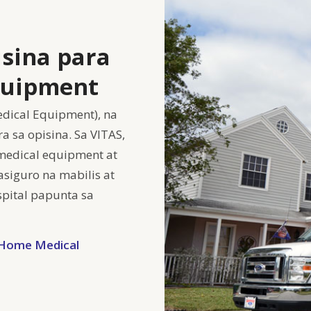
isina para
quipment
dical Equipment), na
 sa opisina. Sa VITAS,
medical equipment at
asiguro na mabilis at
spital papunta sa
 Home Medical