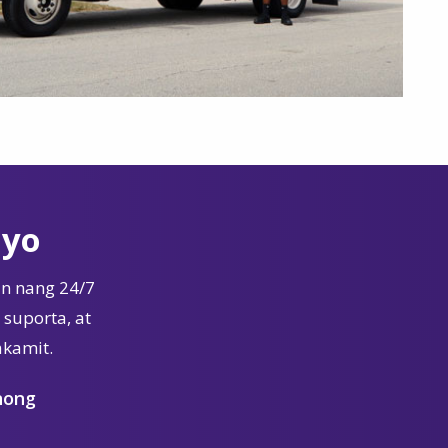
Iyo
n nang 24/7
suporta, at
akamit.
nong