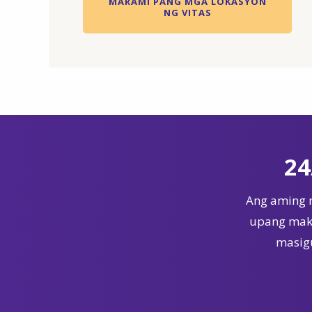
MARAMI PANG MGA LOKASYON
NG VITAS
24
Ang aming 
upang maka
masigu