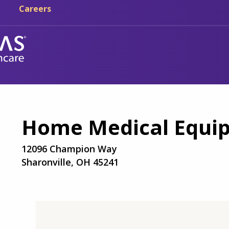
Skip sa main content
Skip sa navigation
Careers
Home Medical Equip
12096 Champion Way
Sharonville, OH 45241