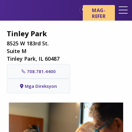
Skip sa main content
Skip sa navigation
MAG-
REFER
Mga Lokasyon
Tinley Park
Mga Pangunahing Kaalaman
tungkol sa Hospice
8525 W 183rd St.
Suite M
Ang aming mga Serbisyo
Tinley Park, IL 60487
Healthcare Professionals
708.781.4400
Pamilya at Mga Tagapag-
alaga
Mga Direksyon