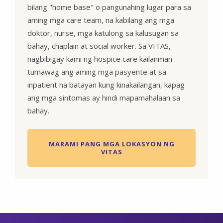
bilang "home base" o pangunahing lugar para sa
aming mga care team, na kabilang ang mga
doktor, nurse, mga katulong sa kalusugan sa
bahay, chaplain at social worker. Sa VITAS,
nagbibigay kami ng hospice care kailanman
tumawag ang aming mga pasyente at sa
inpatient na batayan kung kinakailangan, kapag
ang mga sintomas ay hindi mapamahalaan sa
bahay.
MARAMI PANG MGA LOKASYON NG
VITAS