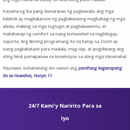
Kasama ng iba pang dumaranas ng pagkawala, ang mga
kalahok ay magkakaroon ng pagkakataong magbahagi ng mga
alaala, makinig sa mga tugtugin at pagkukuwento, at
makahanap ng comfort sa isang komunidad na nagbibigay-
suporta. Ang libreng programang ito na batay sa Zoom ay
isang pagkakataon para maalala, mag-isip, at ipagdiwang ang
ating hindi pumapanaw na koneksiyon sa ating mga minamahal.
Paunawa: Inihahandog din namin ang
parehong kaganapang
ito sa Huwebes, Hunyo 11
.
24/7 Kami'y Naririto Para sa
Iyo