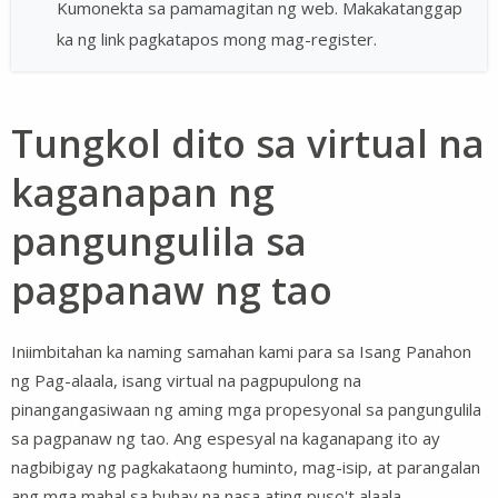
Kumonekta sa pamamagitan ng web. Makakatanggap
ka ng link pagkatapos mong mag-register.
Tungkol dito sa virtual na
kaganapan ng
pangungulila sa
pagpanaw ng tao
Iniimbitahan ka naming samahan kami para sa Isang Panahon
ng Pag-alaala, isang virtual na pagpupulong na
pinangangasiwaan ng aming mga propesyonal sa pangungulila
sa pagpanaw ng tao. Ang espesyal na kaganapang ito ay
nagbibigay ng pagkakataong huminto, mag-isip, at parangalan
ang mga mahal sa buhay na nasa ating puso't alaala.