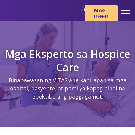
Skip sa main content
Skip sa navigation
MAG-
REFER
Mga Lokasyon
Mga Pangunahing Kaalaman
tungkol sa Hospice
Mga Eksperto sa Hospice
Ang aming mga Serbisyo
Care
Healthcare Professionals
Pamilya at Mga Tagapag-
Binabawasan ng VITAS ang kahirapan sa mga
alaga
ospital, pasyente, at pamilya kapag hindi na
epektibo ang paggagamot.