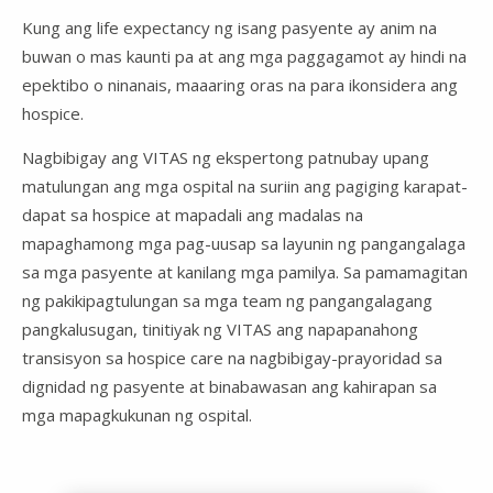
Kung ang life expectancy ng isang pasyente ay anim na
buwan o mas kaunti pa at ang mga paggagamot ay hindi na
epektibo o ninanais, maaaring oras na para ikonsidera ang
hospice.
Nagbibigay ang VITAS ng ekspertong patnubay upang
matulungan ang mga ospital na suriin ang pagiging karapat-
dapat sa hospice at mapadali ang madalas na
mapaghamong mga pag-uusap sa layunin ng pangangalaga
sa mga pasyente at kanilang mga pamilya. Sa pamamagitan
ng pakikipagtulungan sa mga team ng pangangalagang
pangkalusugan, tinitiyak ng VITAS ang napapanahong
transisyon sa hospice care na nagbibigay-prayoridad sa
dignidad ng pasyente at binabawasan ang kahirapan sa
mga mapagkukunan ng ospital.