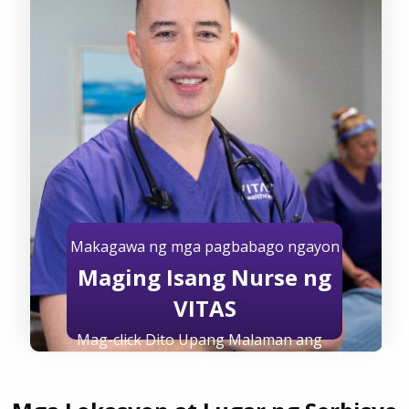
Makagawa ng mga pagbabago ngayon
Maging Isang Nurse ng
VITAS
Mag-click Dito Upang Malaman ang
Higit pa