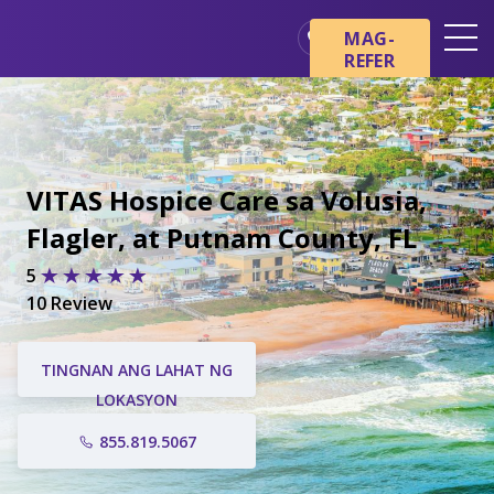
MAG-
REFER
Mga Lokasyon
Mga Pangunahing Kaalaman
tungkol sa Hospice
VITAS Hospice Care sa Volusia,
Ang aming mga Serbisyo
Flagler, at Putnam County, FL
Healthcare Professionals
5
Pamilya at Mga Tagapag-
alaga
10 Review
TINGNAN ANG LAHAT NG
LOKASYON
855.819.5067