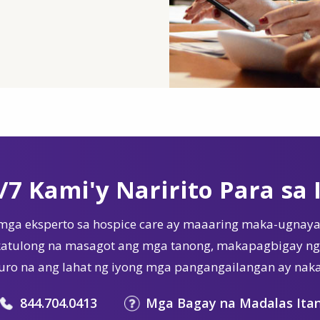
/7 Kami'y Naririto Para sa 
mga eksperto sa hospice care ay maaaring maka-ugnaya
tulong na masagot ang mga tanong, makapagbigay ng 
ro na ang lahat ng iyong mga pangangailangan ay nak
844.704.0413
Mga Bagay na Madalas Ita