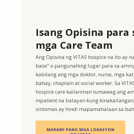
Isang Opisina para
mga Care Team
Ang Opisina ng VITAS hospice na ito ay n
base" o pangunahing lugar para sa amin
kabilang ang mga doktor, nurse, mga kat
bahay, chaplain at social worker. Sa VIT
hospice care kailanman tumawag ang am
inpatient na batayan kung kinakailanga
sintomas ay hindi mapamahalaan sa bah
MARAMI PANG MGA LOKASYON