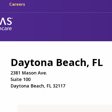
Skip sa main content
Skip sa navigation
Careers
Daytona Beach, FL
2381 Mason Ave.
Suite 100
Daytona Beach, FL 32117