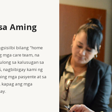
 sa Aming
agsisilbi bilang "home
g mga care team, na
ulong sa kalusugan sa
AS, nagbibigay kami ng
ing mga pasyente at sa
n, kapag ang mga
ay.