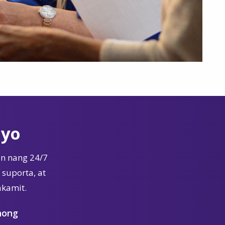
Iyo
n nang 24/7
suporta, at
akamit.
nong