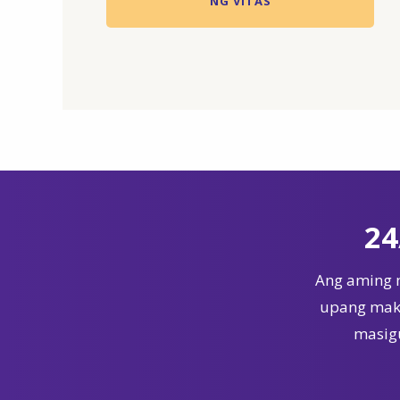
NG VITAS
24
Ang aming 
upang maka
masigu