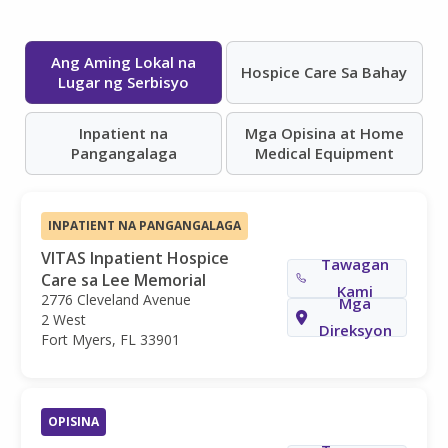
Ang Aming Lokal na
Hospice Care Sa Bahay
Lugar ng Serbisyo
Inpatient na
Mga Opisina at Home
Pangangalaga
Medical Equipment
INPATIENT NA PANGANGALAGA
VITAS Inpatient Hospice
Tawagan
Care sa Lee Memorial
Kami
2776 Cleveland Avenue
Mga
2 West
Direksyon
Fort Myers, FL 33901
OPISINA