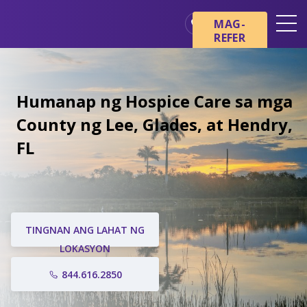
MAG-
REFER
Mga Lokasyon
Mga Pangunahing Kaalaman
Humanap ng Hospice Care sa mga
tungkol sa Hospice
County ng Lee, Glades, at Hendry,
Ang aming mga Serbisyo
FL
Healthcare Professionals
Pamilya at Mga Tagapag-
alaga
TINGNAN ANG LAHAT NG
LOKASYON
844.616.2850