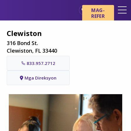
Skip sa main content
Skip sa navigation
MAG-
REFER
Mga Lokasyon
Clewiston
Mga Pangunahing Kaalaman
tungkol sa Hospice
316 Bond St.
Clewiston, FL 33440
Ang aming mga Serbisyo
833.957.2712
Healthcare Professionals
Pamilya at Mga Tagapag-
Mga Direksyon
alaga