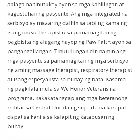
aalaga na tinutukoy ayon sa mga kahilingan at
kagustuhan ng pasyente. Ang mga integrated na
serbisyo ay maaaring dalhin sa tabi ng kama ng
isang music therapist o sa pamamagitan ng
pagbisita ng alagang hayop ng Paw Pals
, ayon sa
®
pangangailangan. Tinutulungan din namin ang
mga pasyente sa pamamagitan ng mga serbisyo
ng aming massage therapist, respiratory therapist
at isang espesyalista sa buhay ng bata. Kasama
ng pagkilala mula sa We Honor Veterans na
programa, nakakatanggap ang mga beteranong
militar sa Central Florida ng suporta na karapat-
dapat sa kanila sa kalapit ng katapusan ng
buhay.