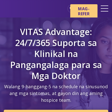
Skip sa main content
Skip sa navigation
MAG-
REFER
Mga Lokasyon
VITAS Advantage:
Mga Pangunahing Kaalaman
tungkol sa Hospice
24/7/365 Suporta sa
Ang aming mga Serbisyo
Klinikal na
Healthcare Professionals
Pangangalaga para sa
Pamilya at Mga Tagapag-
alaga
Mga Doktor
Walang 9-hanggang-5 na schedule na sinusunod
ang mga sintomas, at gayon din ang aming
hospice team.