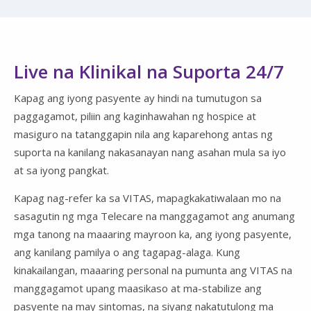
Live na Klinikal na Suporta 24/7
Kapag ang iyong pasyente ay hindi na tumutugon sa
paggagamot, piliin ang kaginhawahan ng hospice at
masiguro na tatanggapin nila ang kaparehong antas ng
suporta na kanilang nakasanayan nang asahan mula sa iyo
at sa iyong pangkat.
Kapag nag-refer ka sa VITAS, mapagkakatiwalaan mo na
sasagutin ng mga Telecare na manggagamot ang anumang
mga tanong na maaaring mayroon ka, ang iyong pasyente,
ang kanilang pamilya o ang tagapag-alaga. Kung
kinakailangan, maaaring personal na pumunta ang VITAS na
manggagamot upang maasikaso at ma-stabilize ang
pasyente na may sintomas, na siyang nakatutulong ma