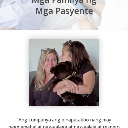
Mga Pasyente
"Ang kumpanya ang pinapatakbo nang may
pagmamahal at pag-aalaga at pag-aalala at respeto