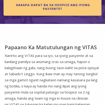
KARAPA-DAPAT BA SA HOSPICE ANG IYONG
PASYENTE?
Papaano Ka Matutulungan ng VITAS
Naririto ang VITAS para sa iyo, sa iyong pasyente at sa
kanilang pamilya sa anumang oras sa umaga, hapon o
kalagitnaan ng gabi, nang buong taon-kahit na pista opisyal
at Sabado't Linggo. Kung ikaw man ay may tanong tungkol
sa mga gamot ngunit nagkataon namang kasasara pa lang
ng botika, o kaya ay handa mo nang ilipat ang iyong
pasyente mula sa ospital patungo sa hospice sa 2 ng
umaga, handa ang team ng mga in-house na clinician
ng VITAS na tulungan ka kailan mo man kami kailangan.