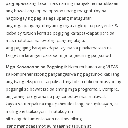
pagpapawalang-bisa - nais naming matiyak na matuklasan
ang bawat angkop na opsyon upang magpatuloy na
nagbibigay ng pag-aalaga upang matugunan
ang mga pangangailangan ng mga angkop na pasyente. Sa
ibaba ay tutuon kami sa pagiging karapat-dapat para sa
mas matataas na level ng pangangalaga.
Ang pagiging karapat-dapat ay isa sa pinakamataas na
target na larangan para sa mga tagasuri ng pagsunod.
Mga Kasanayan sa Pagsingil:
Namumuhunan ang VITAS
sa komprehensibong pangangasiwa ng pagsunod kabilang
ang isang eksperto sa paksa tungkol sa dokumentasyon ng
pagsingil sa bawat isa sa aming mga programa. Siyempre,
ang aming programa sa pagsunod ay mas malawak
kaysa sa tumpak na mga pahintulot lang, sertipikasyon, at
muling sertipikasyon. Tinutukoy rin
nito ang dokumentasyon na ikaw bilang
isang manggagamot ay maaaring tapusin at