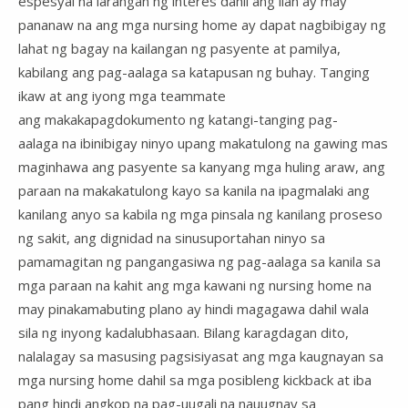
espesyal na larangan ng interes dahil ang ilan ay may
pananaw na ang mga nursing home ay dapat nagbibigay ng
lahat ng bagay na kailangan ng pasyente at pamilya,
kabilang ang pag-aalaga sa katapusan ng buhay. Tanging
ikaw at ang iyong mga teammate
ang makakapagdokumento ng katangi-tanging pag-
aalaga na ibinibigay ninyo upang makatulong na gawing mas
maginhawa ang pasyente sa kanyang mga huling araw, ang
paraan na makakatulong kayo sa kanila na ipagmalaki ang
kanilang anyo sa kabila ng mga pinsala ng kanilang proseso
ng sakit, ang dignidad na sinusuportahan ninyo sa
pamamagitan ng pangangasiwa ng pag-aalaga sa kanila sa
mga paraan na kahit ang mga kawani ng nursing home na
may pinakamabuting plano ay hindi magagawa dahil wala
sila ng inyong kadalubhasaan. Bilang karagdagan dito,
nalalagay sa masusing pagsisiyasat ang mga kaugnayan sa
mga nursing home dahil sa mga posibleng kickback at iba
pang hindi angkop na pag-uugali na nauugnay sa