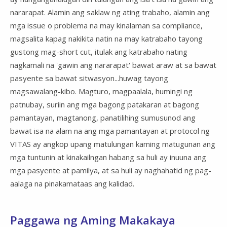
nararapat. Alamin ang saklaw ng ating trabaho, alamin ang
mga issue o problema na may kinalaman sa compliance,
magsalita kapag nakikita natin na may katrabaho tayong
gustong mag-short cut, itulak ang katrabaho nating
nagkamali na 'gawin ang nararapat' bawat araw at sa bawat
pasyente sa bawat sitwasyon...huwag tayong
magsawalang-kibo. Magturo, magpaalala, humingi ng
patnubay, suriin ang mga bagong patakaran at bagong
pamantayan, magtanong, panatilihing sumusunod ang
bawat isa na alam na ang mga pamantayan at protocol ng
VITAS ay angkop upang matulungan kaming matugunan ang
mga tuntunin at kinakailngan habang sa huli ay inuuna ang
mga pasyente at pamilya, at sa huli ay naghahatid ng pag-
aalaga na pinakamataas ang kalidad.
Paggawa ng Aming Makakaya