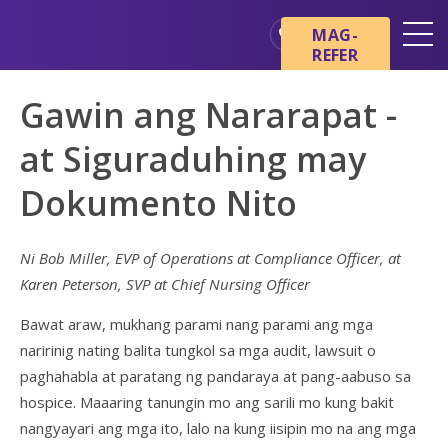
Skip sa main content
Skip sa navigation
MAG-
REFER
Mga Lokasyon
Gawin ang Nararapat -
Mga Pangunahing Kaalaman
tungkol sa Hospice
at Siguraduhing may
Ang aming mga Serbisyo
Dokumento Nito
Healthcare Professionals
Pamilya at Mga Tagapag-
Ni Bob Miller, EVP of Operations at Compliance Officer, at
alaga
Karen Peterson, SVP at Chief Nursing Officer
Bawat araw, mukhang parami nang parami ang mga
naririnig nating balita tungkol sa mga audit, lawsuit o
paghahabla at paratang ng pandaraya at pang-aabuso sa
hospice. Maaaring tanungin mo ang sarili mo kung bakit
nangyayari ang mga ito, lalo na kung iisipin mo na ang mga