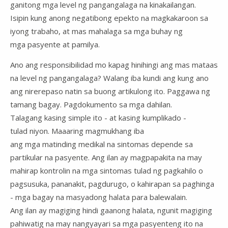
ganitong mga level ng pangangalaga na kinakailangan.
Isipin kung anong negatibong epekto na magkakaroon sa
iyong trabaho, at mas mahalaga sa mga buhay ng
mga pasyente at pamilya.
Ano ang responsibilidad mo kapag hinihingi ang mas mataas
na level ng pangangalaga? Walang iba kundi ang kung ano
ang nirerepaso natin sa buong artikulong ito. Paggawa ng
tamang bagay. Pagdokumento sa mga dahilan.
Talagang kasing simple ito - at kasing kumplikado -
tulad niyon. Maaaring magmukhang iba
ang mga matinding medikal na sintomas depende sa
partikular na pasyente. Ang ilan ay magpapakita na may
mahirap kontrolin na mga sintomas tulad ng pagkahilo o
pagsusuka, pananakit, pagdurugo, o kahirapan sa paghinga
- mga bagay na masyadong halata para balewalain.
Ang ilan ay magiging hindi gaanong halata, ngunit magiging
pahiwatig na may nangyayari sa mga pasyenteng ito na