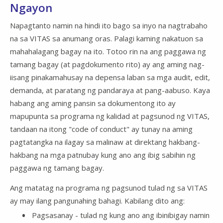
Ngayon
Napagtanto namin na hindi ito bago sa inyo na nagtrabaho
na sa VITAS sa anumang oras. Palagi kaming nakatuon sa
mahahalagang bagay na ito. Totoo rin na ang paggawa ng
tamang bagay (at pagdokumento rito) ay ang aming nag-
iisang pinakamahusay na depensa laban sa mga audit, edit,
demanda, at paratang ng pandaraya at pang-aabuso. Kaya
habang ang aming pansin sa dokumentong ito ay
mapupunta sa programa ng kalidad at pagsunod ng VITAS,
tandaan na itong "code of conduct" ay tunay na aming
pagtatangka na ilagay sa malinaw at direktang hakbang-
hakbang na mga patnubay kung ano ang ibig sabihin ng
paggawa ng tamang bagay.
Ang matatag na programa ng pagsunod tulad ng sa VITAS
ay may ilang pangunahing bahagi. Kabilang dito ang:
Pagsasanay - tulad ng kung ano ang ibinibigay namin