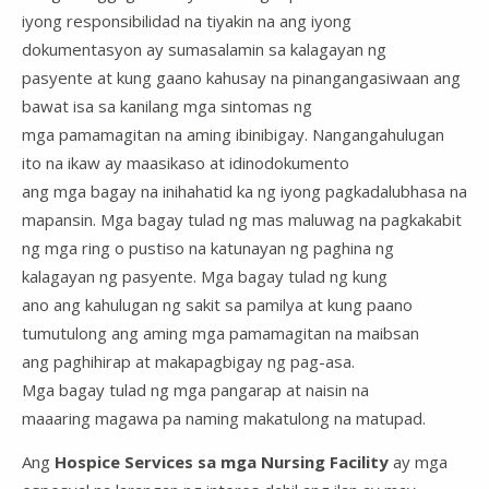
iyong responsibilidad na tiyakin na ang iyong
dokumentasyon ay sumasalamin sa kalagayan ng
pasyente at kung gaano kahusay na pinangangasiwaan ang
bawat isa sa kanilang mga sintomas ng
mga pamamagitan na aming ibinibigay. Nangangahulugan
ito na ikaw ay maasikaso at idinodokumento
ang mga bagay na inihahatid ka ng iyong pagkadalubhasa na
mapansin. Mga bagay tulad ng mas maluwag na pagkakabit
ng mga ring o pustiso na katunayan ng paghina ng
kalagayan ng pasyente. Mga bagay tulad ng kung
ano ang kahulugan ng sakit sa pamilya at kung paano
tumutulong ang aming mga pamamagitan na maibsan
ang paghihirap at makapagbigay ng pag-asa.
Mga bagay tulad ng mga pangarap at naisin na
maaaring magawa pa naming makatulong na matupad.
Ang
Hospice Services sa mga Nursing Facility
ay mga