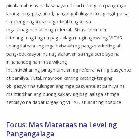
pinakamahusay na kasanayan. Tulad nitong iba pang mga
larangan ng pagsunod, nangangahulugan ito ng higit pa sa
simpleng pagkilos nang etikal tungkol sa
mga pinagmumulan ng referral. Sinasalamin din
nito ang magiting na pag-aalaga na ginagawa ng VITAS
upang ilathala ang mga babasahing pang-marketing at
pang-edukasyon na naglalarawan sa mga serbisyo na
inihahandog namin sa wikang
maiintindihan ng pinagmumulan ng referral
AT
ng pasyente
at pamilya. Tutal, mayroon kaming katangi-tanging
obligasyon na tulungan ang mga pasyente at pamilya na
maintindihan ang buong saklaw ng pag-aalaga at mga
serbisyo na dapat ibigay ng VITAS, at lahat ng hospice.
Focus: Mas Matataas na Level ng
Pangangalaga