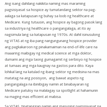
Ang isang dahilang nakikita naming mas maraming
pagsisiyasat sa hospice ay tumatandang sektor na pag-
aalaga sa katapusan ng buhay sa loob ng healthcare at
Medicare. Kung tutuusin, ang hospice ay bagong pasok lang
sa industriya ng healthcare o pangangalaga, at ito ay
nagsimula lang sa katapusan ng 1970s. At dahil isinusulong
ng VITAS at ng iba pang nangungunang hospice provider
ang pagkakaroon ng pinakamaiman na end-of-life care na
maaaring maibigay ng medical science at mga doktor,
dumami ang mga taong gumagamit ng serbisyo ng hospice
at tumaas ang mga kaugnay na gastos para dito. Kaya
lohikal lang na katulad ng ibang sektor ng medisina na mas
matatag na ang posisyon, ​​​​​​ ang bawat aspeto ng
pangangalaga na ibinibigay namin at binabayaran ng
Medicare patuloy na malalagay sa spotlight at hahamunin
na maging mas efficient at mabisa.
Sa VITAS, tinatanggap namin ang masusing pagsisiyasat na