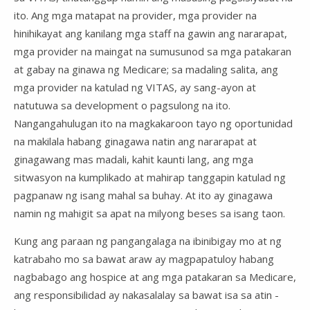
ito. Ang mga matapat na provider, mga provider na
hinihikayat ang kanilang mga staff na gawin ang nararapat,
mga provider na maingat na sumusunod sa mga patakaran
at gabay na ginawa ng Medicare; sa madaling salita, ang
mga provider na katulad ng VITAS, ay sang-ayon at
natutuwa sa development o pagsulong na ito.
Nangangahulugan ito na magkakaroon tayo ng oportunidad
na makilala habang ginagawa natin ang nararapat at
ginagawang mas madali, kahit kaunti lang, ang mga
sitwasyon na kumplikado at mahirap tanggapin katulad ng
pagpanaw ng isang mahal sa buhay. At ito ay ginagawa
namin ng mahigit sa apat na milyong beses sa isang taon.
Kung ang paraan ng pangangalaga na ibinibigay mo at ng
katrabaho mo sa bawat araw ay magpapatuloy habang
nagbabago ang hospice at ang mga patakaran sa Medicare,
ang responsibilidad ay nakasalalay sa bawat isa sa atin -