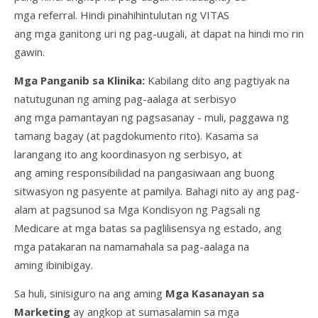
mga referral. Hindi pinahihintulutan ng VITAS
ang mga ganitong uri ng pag-uugali, at dapat na hindi mo rin
gawin.
Mga Panganib sa Klinika:
Kabilang dito ang pagtiyak na
natutugunan ng aming pag-aalaga at serbisyo
ang mga pamantayan ng pagsasanay - muli, paggawa ng
tamang bagay (at pagdokumento rito). Kasama sa
larangang ito ang koordinasyon ng serbisyo, at
ang aming responsibilidad na pangasiwaan ang buong
sitwasyon ng pasyente at pamilya. Bahagi nito ay ang pag-
alam at pagsunod sa Mga Kondisyon ng Pagsali ng
Medicare at mga batas sa paglilisensya ng estado, ang
mga patakaran na namamahala sa pag-aalaga na
aming ibinibigay.
Sa huli, sinisiguro na ang aming
Mga Kasanayan sa
Marketing
ay angkop at sumasalamin sa mga