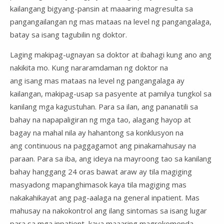
kailangang bigyang-pansin at maaaring magresulta sa
pangangailangan ng mas mataas na level ng pangangalaga,
batay sa isang tagubilin ng doktor.
Laging makipag-ugnayan sa doktor at ibahagi kung ano ang
nakikita mo. Kung nararamdaman ng doktor na
ang isang mas mataas na level ng pangangalaga ay
kailangan, makipag-usap sa pasyente at pamilya tungkol sa
kanilang mga kagustuhan. Para sa ilan, ang pananatili sa
bahay na napapaligiran ng mga tao, alagang hayop at
bagay na mahal nila ay hahantong sa konklusyon na
ang continuous na paggagamot ang pinakamahusay na
paraan. Para sa iba, ang ideya na mayroong tao sa kanilang
bahay hanggang 24 oras bawat araw ay tila magiging
masyadong mapanghimasok kaya tila magiging mas
nakakahikayat ang pag-aalaga na general inpatient. Mas
mahusay na nakokontrol ang ilang sintomas sa isang lugar
para sa mga inpatient, kaya maaaring magrekomenda