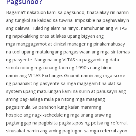
Pagsunod?
Bagama't nakatuon kami sa pagsunod, tinatalakay rin namin
ang tungkol sa kalidad sa tuwina. Imposible na paghiwalayin
ang dalawa. Tulad ng alam na ninyo, namuhunan ang VITAS
ng napakalaking oras at lakas upang bigyan ang
mga manggagamot at clinical manager ng pinakamahusay
na tool upang matulungang pangasiwaan ang mga sintomas
ng pasyente. Nanguna ang VITAS sa paggamit ng data
simula noong mga unang taon ng 1990s nang binuo
namin ang VITAS Exchange. Ginamit namin ang mga score
ng pananakit ng pasyente sa mga magagamit na ulat sa
system upang matulungan kami na suriin at pahusayin ang
aming pag-aalaga mula pa nitong mga maagang
pagsisimula. Sa panahon kung kailan maraming
hospice ang nag-i-schedule ng mga unang araw ng
pagtanggap na pagbisita pagkatapos ng petsa ng referral,
sinusukat namin ang aming pagtugon sa mga referral ayon