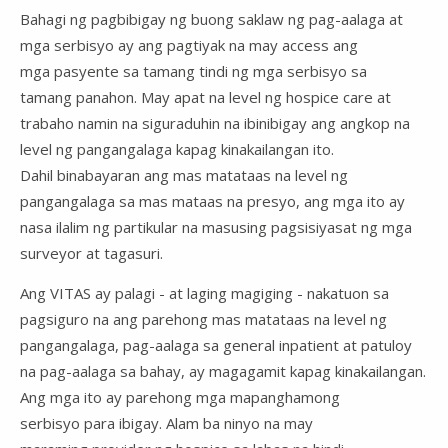
Bahagi ng pagbibigay ng buong saklaw ng pag-aalaga at
mga serbisyo ay ang pagtiyak na may access ang
mga pasyente sa tamang tindi ng mga serbisyo sa
tamang panahon. May apat na level ng hospice care at
trabaho namin na siguraduhin na ibinibigay ang angkop na
level ng pangangalaga kapag kinakailangan ito.
Dahil binabayaran ang mas matataas na level ng
pangangalaga sa mas mataas na presyo, ang mga ito ay
nasa ilalim ng partikular na masusing pagsisiyasat ng mga
surveyor at tagasuri.
Ang VITAS ay palagi - at laging magiging - nakatuon sa
pagsiguro na ang parehong mas matataas na level ng
pangangalaga, pag-aalaga sa general inpatient at patuloy
na pag-aalaga sa bahay, ay magagamit kapag kinakailangan.
Ang mga ito ay parehong mga mapanghamong
serbisyo para ibigay. Alam ba ninyo na may