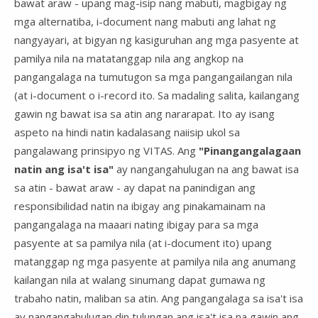
bawat araw - upang mag-isip nang mabuti, magbigay ng
mga alternatiba, i-document nang mabuti ang lahat ng
nangyayari, at bigyan ng kasiguruhan ang mga pasyente at
pamilya nila na matatanggap nila ang angkop na
pangangalaga na tumutugon sa mga pangangailangan nila
(at i-document o i-record ito. Sa madaling salita, kailangang
gawin ng bawat isa sa atin ang nararapat. Ito ay isang
aspeto na hindi natin kadalasang naiisip ukol sa
pangalawang prinsipyo ng VITAS. Ang
"Pinangangalagaan
natin ang isa't isa"
ay nangangahulugan na ang bawat isa
sa atin - bawat araw - ay dapat na panindigan ang
responsibilidad natin na ibigay ang pinakamainam na
pangangalaga na maaari nating ibigay para sa mga
pasyente at sa pamilya nila (at i-document ito) upang
matanggap ng mga pasyente at pamilya nila ang anumang
kailangan nila at walang sinumang dapat gumawa ng
trabaho natin, maliban sa atin. Ang pangangalaga sa isa't isa
ay nangangahulugan din tulungan ang isa't isa na gawin ang