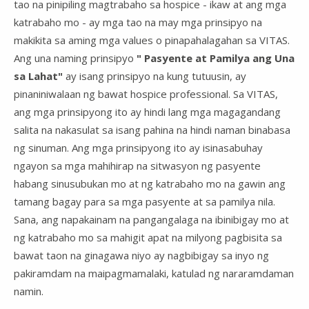
tao na pinipiling magtrabaho sa hospice - ikaw at ang mga
katrabaho mo - ay mga tao na may mga prinsipyo na
makikita sa aming mga values o pinapahalagahan sa VITAS.
Ang una naming prinsipyo
" Pasyente at Pamilya ang Una
sa Lahat"
ay isang prinsipyo na kung tutuusin, ay
pinaniniwalaan ng bawat hospice professional. Sa VITAS,
ang mga prinsipyong ito ay hindi lang mga magagandang
salita na nakasulat sa isang pahina na hindi naman binabasa
ng sinuman. Ang mga prinsipyong ito ay isinasabuhay
ngayon sa mga mahihirap na sitwasyon ng pasyente
habang sinusubukan mo at ng katrabaho mo na gawin ang
tamang bagay para sa mga pasyente at sa pamilya nila.
Sana, ang napakainam na pangangalaga na ibinibigay mo at
ng katrabaho mo sa mahigit apat na milyong pagbisita sa
bawat taon na ginagawa niyo ay nagbibigay sa inyo ng
pakiramdam na maipagmamalaki, katulad ng nararamdaman
namin.