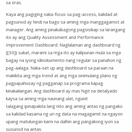
sa oras.
Kaya ang pagiging naka-focus sa pag-access, kalidad at
pagsunod ay hindi na bago sa aming mga manggagamot at
manager. Ang aming pinakabagong pagsisikap sa larangang
ito ay ang Quality Assessment and Performance
Improvement Dashboard. Naglalaman ang dashboard ng
{[30]} sukat, marami sa mga ito ay kalipunan mula sa mga
bagay na iyong idinokumento nang regular sa panahon ng
pag-aalaga. Naka-set up ang dashboard sa paraan na
makikita ang mga trend at ang mga sinimulang plano ng
pagpapahusay ng pagganap sa programa kapag
kinakailangan. Ang dashboard ay mas higit na detalyado
kaysa sa aming mga naunang ulat, ngunit
talagang ipinapakita lang nito ang aming antas ng pangako
sa kalidad kasama ng uri ng data na magagamit na ngayon
upang matulungan kami na dalhin ang pangakong iyon sa
susunod na antas.