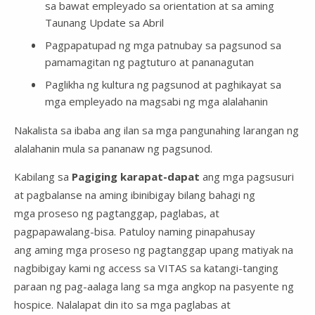
sa bawat empleyado sa orientation at sa aming
Taunang Update sa Abril
Pagpapatupad ng mga patnubay sa pagsunod sa
pamamagitan ng pagtuturo at pananagutan
Paglikha ng kultura ng pagsunod at paghikayat sa
mga empleyado na magsabi ng mga alalahanin
Nakalista sa ibaba ang ilan sa mga pangunahing larangan ng
alalahanin mula sa pananaw ng pagsunod.
Kabilang sa
Pagiging karapat-dapat
ang mga pagsusuri
at pagbalanse na aming ibinibigay bilang bahagi ng
mga proseso ng pagtanggap, paglabas, at
pagpapawalang-bisa. Patuloy naming pinapahusay
ang aming mga proseso ng pagtanggap upang matiyak na
nagbibigay kami ng access sa VITAS sa katangi-tanging
paraan ng pag-aalaga lang sa mga angkop na pasyente ng
hospice. Nalalapat din ito sa mga paglabas at