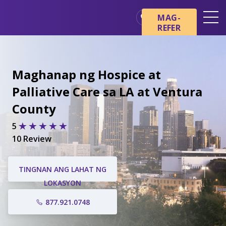
MAG-
REFER
Mga Lokasyon
Mga Pangunahing Kaalaman
Maghanap ng Hospice at
tungkol sa Hospice
Palliative Care sa LA at Ventura
Ang aming mga Serbisyo
County
Healthcare Professionals
5
Pamilya at Mga Tagapag-
alaga
10 Review
TINGNAN ANG LAHAT NG
LOKASYON
877.921.0748