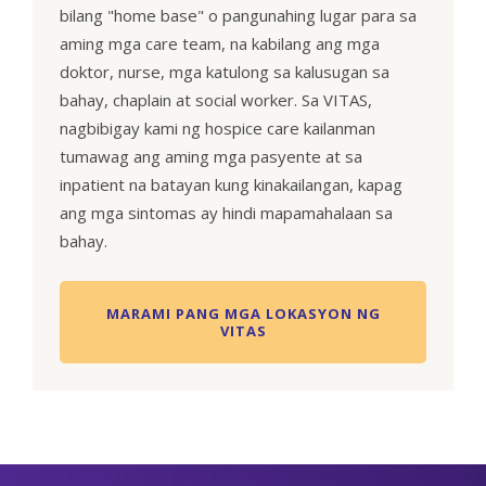
bilang "home base" o pangunahing lugar para sa
aming mga care team, na kabilang ang mga
doktor, nurse, mga katulong sa kalusugan sa
bahay, chaplain at social worker. Sa VITAS,
nagbibigay kami ng hospice care kailanman
tumawag ang aming mga pasyente at sa
inpatient na batayan kung kinakailangan, kapag
ang mga sintomas ay hindi mapamahalaan sa
bahay.
MARAMI PANG MGA LOKASYON NG
VITAS