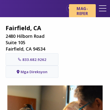
Skip sa main content
Skip sa navigation
MAG-
REFER
Mga Lokasyon
Fairfield, CA
Mga Pangunahing Kaalaman
tungkol sa Hospice
2480 Hilborn Road
Suite 105
Ang aming mga Serbisyo
Fairfield, CA 94534
Healthcare Professionals
833.682.9262
Pamilya at Mga Tagapag-
alaga
Mga Direksyon