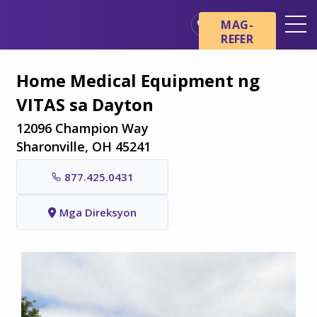
Skip sa main content
Skip sa navigation
MAG-
REFER
Mga Lokasyon
Home Medical Equipment ng
Mga Pangunahing Kaalaman
VITAS sa Dayton
tungkol sa Hospice
12096 Champion Way
Ang aming mga Serbisyo
Sharonville, OH 45241
Healthcare Professionals
877.425.0431
Pamilya at Mga Tagapag-
alaga
Mga Direksyon