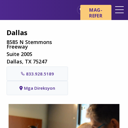
Skip sa main content
Skip sa navigation
MAG-
REFER
Mga Lokasyon
Dallas
Mga Pangunahing Kaalaman
tungkol sa Hospice
8585 N Stemmons
Freeway
Ang aming mga Serbisyo
Suite 200S
Dallas, TX 75247
Healthcare Professionals
833.928.5189
Pamilya at Mga Tagapag-
alaga
Mga Direksyon