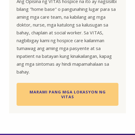
Ang Opisina ng VITAS hospice na ito ay nagsisilbi
bilang "home base" o pangunahing lugar para sa
aming mga care team, na kabilang ang mga
doktor, nurse, mga katulong sa kalusugan sa
bahay, chaplain at social worker. Sa VITAS,
nagbibigay kami ng hospice care kailanman
tumawag ang aming mga pasyente at sa
inpatient na batayan kung kinakailangan, kapag
ang mga sintomas ay hindi mapamahalaan sa
bahay.
MARAMI PANG MGA LOKASYON NG
VITAS