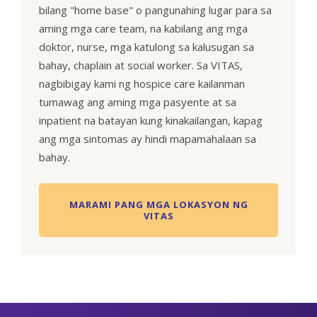
bilang "home base" o pangunahing lugar para sa
aming mga care team, na kabilang ang mga
doktor, nurse, mga katulong sa kalusugan sa
bahay, chaplain at social worker. Sa VITAS,
nagbibigay kami ng hospice care kailanman
tumawag ang aming mga pasyente at sa
inpatient na batayan kung kinakailangan, kapag
ang mga sintomas ay hindi mapamahalaan sa
bahay.
MARAMI PANG MGA LOKASYON NG
VITAS