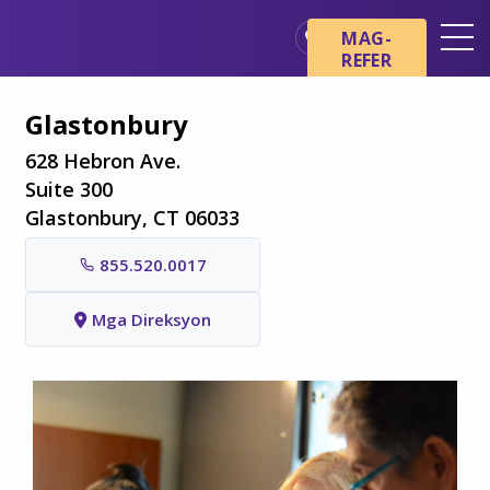
Skip sa main content
Skip sa navigation
MAG-
REFER
Mga Lokasyon
Glastonbury
Mga Pangunahing Kaalaman
tungkol sa Hospice
628 Hebron Ave.
Suite 300
Ang aming mga Serbisyo
Glastonbury, CT 06033
Healthcare Professionals
855.520.0017
Pamilya at Mga Tagapag-
alaga
Mga Direksyon