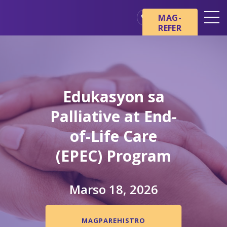
Skip sa main content
Skip sa navigation
MAG-
REFER
Mga Lokasyon
Mga Pangunahing Kaalaman
tungkol sa Hospice
Edukasyon sa
Ang aming mga Serbisyo
Palliative at End-
Healthcare Professionals
of-Life Care
Pamilya at Mga Tagapag-
alaga
(EPEC) Program
Marso 18, 2026
MAGPAREHISTRO